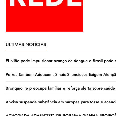
ÚLTIMAS NOTÍCIAS
El Niño pode impulsionar avanço da dengue e Brasil pode 
Peixes Também Adoecem: Sinais Silenciosos Exigem Atençã
Bronquiolite preocupa famílias e reforça alerta sobre saúde r
Anvisa suspende substância em xaropes para tosse e acend
ADVOGADA ADVENTISTA DE RORAIMA GANHA PROJEÇÃO