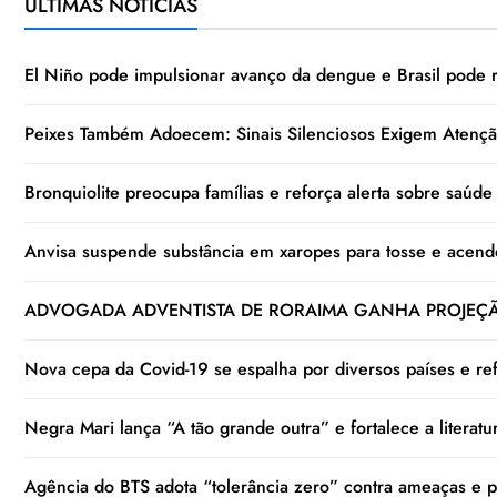
ÚLTIMAS NOTÍCIAS
El Niño pode impulsionar avanço da dengue e Brasil pode 
Peixes Também Adoecem: Sinais Silenciosos Exigem Atençã
Bronquiolite preocupa famílias e reforça alerta sobre saúde r
Anvisa suspende substância em xaropes para tosse e acend
ADVOGADA ADVENTISTA DE RORAIMA GANHA PROJEÇÃO
Nova cepa da Covid-19 se espalha por diversos países e refo
Negra Mari lança “A tão grande outra” e fortalece a literat
Agência do BTS adota “tolerância zero” contra ameaças e pe