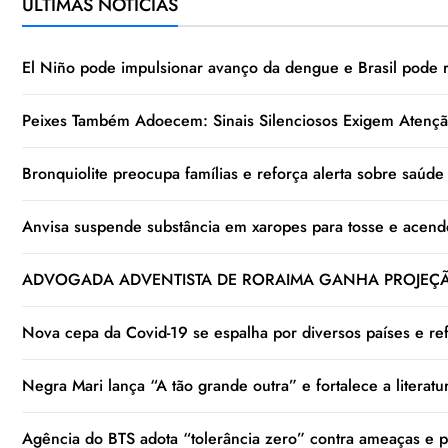
ÚLTIMAS NOTÍCIAS
El Niño pode impulsionar avanço da dengue e Brasil pode 
Peixes Também Adoecem: Sinais Silenciosos Exigem Atençã
Bronquiolite preocupa famílias e reforça alerta sobre saúde r
Anvisa suspende substância em xaropes para tosse e acend
ADVOGADA ADVENTISTA DE RORAIMA GANHA PROJEÇÃO
Nova cepa da Covid-19 se espalha por diversos países e refo
Negra Mari lança “A tão grande outra” e fortalece a literat
Agência do BTS adota “tolerância zero” contra ameaças e pe