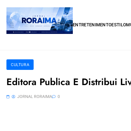
Skip to content
ENTRETENIMENTO
ESTILO
M
CULTURA
Editora Publica E Distribui 
JORNAL RORAIMA
0