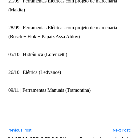
21/09 | Ferramentas Elétricas com projeto de marcenaria
(Makita)
28/09 | Ferramentas Elétricas com projeto de marcenaria
(Bosch + Flok + Papaiz Assa Abloy)
05/10 | Hidráulica (Lorenzetti)
26/10 | Elétrica (Ledvance)
09/11 | Ferramentas Manuais (Tramontina)
Navegação de Post
Previous Post:
Next Post: