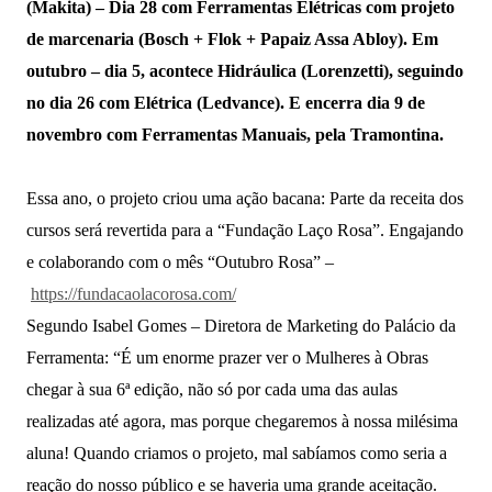
(Makita)
– Dia
28
com
Ferramentas Elétricas com projeto
de marcenaria (Bosch + Flok + Papaiz Assa Abloy)
. Em
outubro – dia 5, acontece
Hidráulica (Lorenzetti)
, seguindo
no dia 26 com Elétrica
(Ledvance)
. E encerra dia 9 de
novembro com
Ferramentas Manuais
, pela
Tramontina
.
Essa ano, o projeto criou uma ação bacana: Parte da receita dos
cursos será revertida para a “Fundação Laço Rosa”. Engajando
e colaborando com o mês “Outubro Rosa” –
https://fundacaolacorosa.
com/
Segundo Isabel Gomes – Diretora de Marketing do Palácio da
Ferramenta: “É um enorme prazer ver o Mulheres à Obras
chegar à sua 6ª edição, não só por cada uma das aulas
realizadas até agora, mas porque chegaremos à nossa milésima
aluna! Quando criamos o projeto, mal sabíamos como seria a
reação do nosso público e se haveria uma grande aceitação.