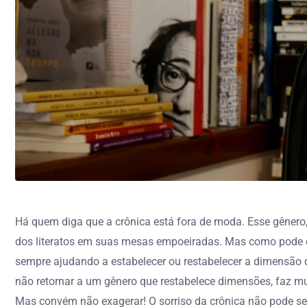
Há quem diga que a crônica está fora de moda. Esse gênero,
dos literatos em suas mesas empoeiradas. Mas como pode es
sempre ajudando a estabelecer ou restabelecer a dimensão d
não retornar a um gênero que restabelece dimensões, faz mu
Mas convém não exagerar! O sorriso da crônica não pode se