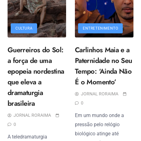
CULTURA
ENTRETENIMENTO
Guerreiros do Sol:
Carlinhos Maia e a
a força de uma
Paternidade no Seu
epopeia nordestina
Tempo: ‘Ainda Não
que eleva a
É o Momento’
dramaturgia
JORNAL RORAIMA
brasileira
0
Em um mundo onde a
JORNAL RORAIMA
pressão pelo relógio
0
biológico atinge até
A teledramaturgia