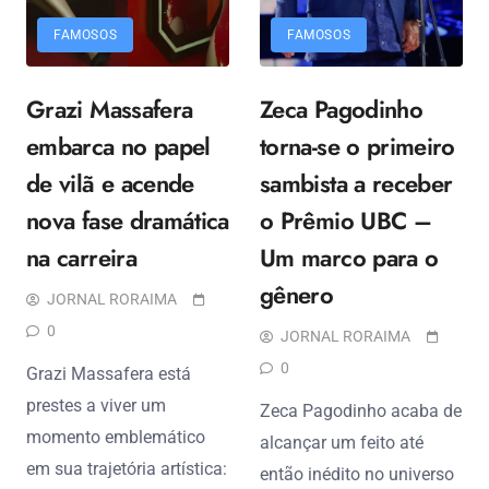
FAMOSOS
FAMOSOS
Grazi Massafera
Zeca Pagodinho
embarca no papel
torna-se o primeiro
de vilã e acende
sambista a receber
nova fase dramática
o Prêmio UBC –
na carreira
Um marco para o
gênero
JORNAL RORAIMA
0
JORNAL RORAIMA
0
Grazi Massafera está
prestes a viver um
Zeca Pagodinho acaba de
momento emblemático
alcançar um feito até
em sua trajetória artística:
então inédito no universo