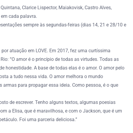
Quintana, Clarice Lispector, Maiakovisk, Castro Alves,
a em cada palavra.
resentações sempre às segundas-feiras (dias 14, 21 e 28/10 e
z por atuação em LOVE. Em 2017, fez uma curtíssima
Rio: “O amor é o princípio de todas as virtudes. Todas as
 de honestidade. A base de todas elas é o amor. O amor pelo
sposta a tudo nessa vida. O amor melhora o mundo
has armas para propagar essa ideia. Como pessoa, é o que
gosto de escrever. Tenho alguns textos, algumas poesias
com a Elisa, que é maravilhosa, e com o Jackson, que é um
etáculo. Foi uma parceria deliciosa.”