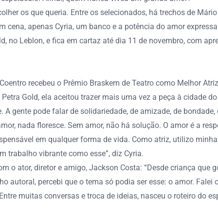
olher os que queria. Entre os selecionados, há trechos de Mário 
. Em cena, apenas Cyria, um banco e a potência do amor express
old, no Leblon, e fica em cartaz até dia 11 de novembro, com ap
 Coentro recebeu o Prêmio Braskem de Teatro como Melhor Atri
Petra Gold, ela aceitou trazer mais uma vez a peça à cidade do 
. A gente pode falar de solidariedade, de amizade, de bondade,
 amor, nada floresce. Sem amor, não há solução. O amor é a re
dispensável em qualquer forma de vida. Como atriz, utilizo min
 trabalho vibrante como esse”, diz Cyria.
com o ator, diretor e amigo, Jackson Costa: “Desde criança que 
 autoral, percebi que o tema só podia ser esse: o amor. Falei 
tre muitas conversas e troca de ideias, nasceu o roteiro do esp