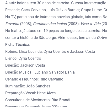
A atriz baiana tem 30 anos de carreira. Cursou Interpretação 
Resende, Cacá Carvalho, Luís Otávio Burnier, Grupo Lume, Gr
Na TV, participou de inúmeras novelas globais, tais como
Re
Favorita
(2008);
Caminho das Índias
(2008);
Viver a Vida
(20
No teatro, já atuou em 19 peças ao longo de sua carreira. N
contar a história de São Jorge. Além desse, tem ainda
O Ave
Ficha Técnica
:
Roteiro: Elisa Lucinda, Cyria Coentro e Jackson Costa
Elenco: Cyria Coentro
Direção: Jackson Costa
Direção Musical: Luciano Salvador Bahia
Cenário e Figurinos: Rino Carvalho
Iluminação: João Sanches
Preparação Vocal: Hebe Alves
Consultoria de Movimento: Rita Brandi
Preparador Corporal: Jorge D’Santos