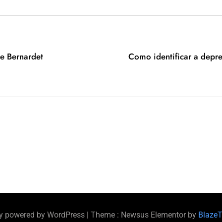
e Bernardet
Como identificar a depr
y powered by WordPress
|
Theme : Newsus Elementor by
Blaze