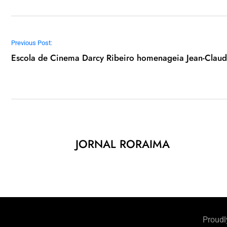
Navegação de Post
Previous Post:
Escola de Cinema Darcy Ribeiro homenageia Jean-Claud
JORNAL RORAIMA
Proudl