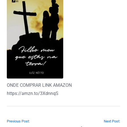
ONDE COMPRAR LINK AMAZON
https://amzn.to/3XdnnqS
Navegação de Post
Previous Post:
Next Post: