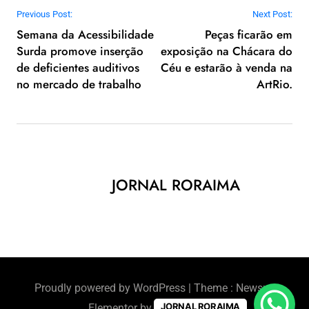
Navegação de Post
Previous Post:
Next Post:
Semana da Acessibilidade
Peças ficarão em
Surda promove inserção
exposição na Chácara do
de deficientes auditivos
Céu e estarão à venda na
no mercado de trabalho
ArtRio.
JORNAL RORAIMA
Proudly powered by WordPress
|
Theme : Newsus
JORNAL RORAIMA
Elementor by
BlazeThemes