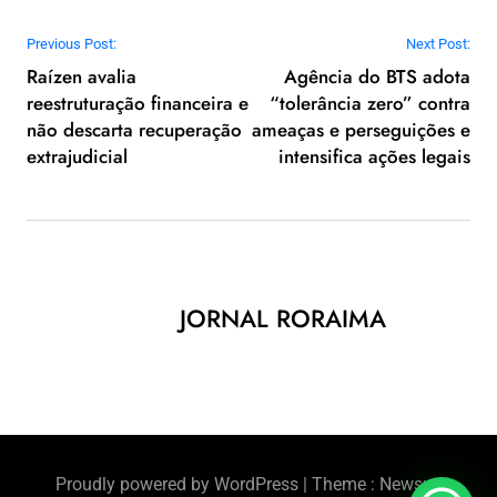
Navegação de Post
Previous Post:
Next Post:
Raízen avalia
Agência do BTS adota
reestruturação financeira e
“tolerância zero” contra
não descarta recuperação
ameaças e perseguições e
extrajudicial
intensifica ações legais
JORNAL RORAIMA
Proudly powered by WordPress
|
Theme : Newsus