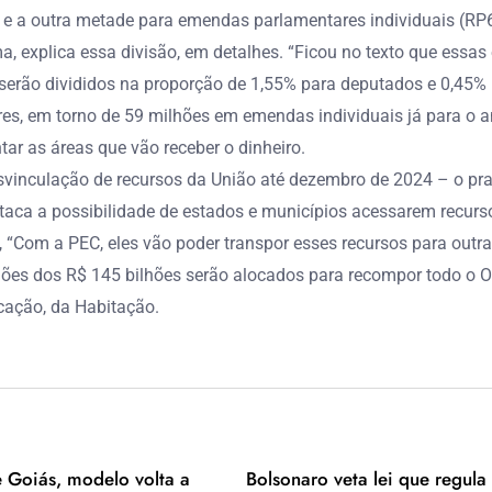
 e a outra metade para emendas parlamentares individuais (RP6),
, explica essa divisão, em detalhes. “Ficou no texto que essa
2% serão divididos na proporção de 1,55% para deputados e 0,45%
res, em torno de 59 milhões em emendas individuais já para o
tar as áreas que vão receber o dinheiro.
svinculação de recursos da União até dezembro de 2024 – o pra
aca a possibilidade de estados e municípios acessarem recurso
 “Com a PEC, eles vão poder transpor esses recursos para outr
hões dos R$ 145 bilhões serão alocados para recompor todo o O
cação, da Habitação.
e Goiás, modelo volta a
Bolsonaro veta lei que regul