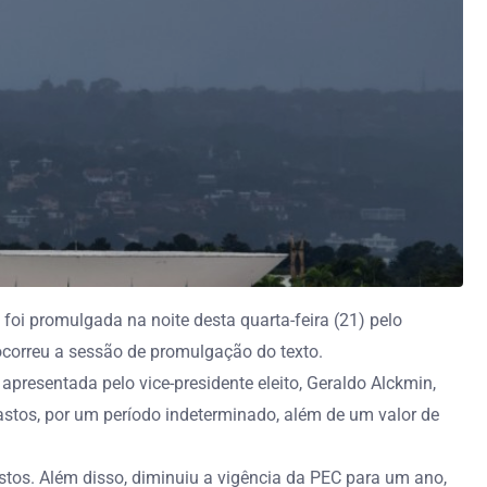
foi promulgada na noite desta quarta-feira (21) pelo
correu a sessão de promulgação do texto.
presentada pelo vice-presidente eleito, Geraldo Alckmin,
gastos, por um período indeterminado, além de um valor de
astos. Além disso, diminuiu a vigência da PEC para um ano,