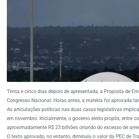
Trinta e cinco dias depois de apresentada, a Proposta de Em
Congresso Nacional. Horas antes, a matéria foi aprovada 
As articulações políticas nas duas casas legislativas impl
em novembro. Inicialmente, o governo eleito propôs, entre o
aproximadamente R$ 23 bilhões oriundo do excesso de arrec
O texto aprovado, no entanto, diminuiu o valor da PEC de Tr