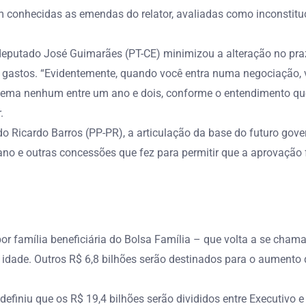
am conhecidas as emendas do relator, avaliadas como inconstitu
deputado José Guimarães (PT-CE) minimizou a alteração no prazo
e gastos. “Evidentemente, quando você entra numa negociação, 
blema nenhum entre um ano e dois, conforme o entendimento que 
.
do Ricardo Barros (PP-PR), a articulação da base do futuro gov
o e outras concessões que fez para permitir que a aprovação f
r família beneficiária do Bolsa Família – que volta a se chamar
 idade. Outros R$ 6,8 bilhões serão destinados para o aumento 
efiniu que os R$ 19,4 bilhões serão divididos entre Executivo 