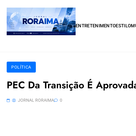
Skip to content
ENTRETENIMENTO
ESTILO
M
POLÍTICA
PEC Da Transição É Aprovad
JORNAL RORAIMA
0