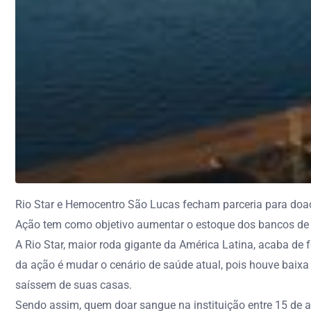
Rio Star e Hemocentro São Lucas fecham parceria para do
Ação tem como objetivo aumentar o estoque dos bancos de 
A Rio Star, maior roda gigante da América Latina, acaba d
da ação é mudar o cenário de saúde atual, pois houve baix
saíssem de suas casas.
Sendo assim, quem doar sangue na instituição entre 15 de a