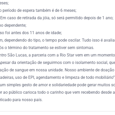
eses;
o período de espera também é de 6 meses;
m caso de retirada da jóia, só será permitido depois de 1 ano;
ino dependente;
so foi antes dos 11 anos de idade;
m, dependendo do tipo, o tempo pode oscilar. Tudo isso é avali
ós o término do tratamento se estiver sem sintomas.
ntro São Lucas, a parceria com a Rio Star vem em um momento 
pesar da orientação de seguirmos com o isolamento social, qu
ção de sangue em nossa unidade. Nosso ambiente de doação n
deiras, uso de EPI, agendamento e limpeza de todo mobiliário”,
, um simples gesto de amor e solidariedade pode gerar muitos so
ver ao público carioca todo o carinho que vem recebendo desde a
licado para nosso país.