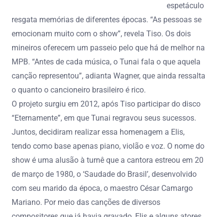
espetáculo
resgata memórias de diferentes épocas. “As pessoas se
emocionam muito com o show”, revela Tiso. Os dois
mineiros oferecem um passeio pelo que há de melhor na
MPB. “Antes de cada música, o Tunai fala o que aquela
canção representou”, adianta Wagner, que ainda ressalta
o quanto o cancioneiro brasileiro é rico.
O projeto surgiu em 2012, após Tiso participar do disco
“Eternamente”, em que Tunai regravou seus sucessos.
Juntos, decidiram realizar essa homenagem a Elis,
tendo como base apenas piano, violão e voz. O nome do
show é uma alusão à turnê que a cantora estreou em 20
de março de 1980, o ‘Saudade do Brasil’, desenvolvido
com seu marido da época, o maestro César Camargo
Mariano. Por meio das canções de diversos
compositores que já havia gravado, Elis e alguns atores