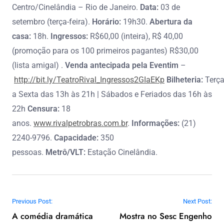
Centro/Cinelândia – Rio de Janeiro.
Data:
03 de
setembro (terça-feira).
Horário:
19h30.
Abertura da
casa:
18h.
Ingressos:
R$60,00 (inteira), R$ 40,00
(promoção para os 100 primeiros pagantes) R$30,00
(lista amigal)
.
Venda antecipada pela Eventim
–
http://bit.ly/TeatroRival_Ingressos2GIaEKp
Bilheteria:
Terç
a Sexta das 13h às 21h | Sábados e Feriados das 16h às
22h
Censura:
18
anos.
www.rivalpetrobras.com.br
.
Informações:
(21)
2240-9796.
Capacidade:
350
pessoas.
Metrô/VLT:
Estação Cinelândia.
Navegação de Post
Previous Post:
Next Post:
A comédia dramática
Mostra no Sesc Engenho