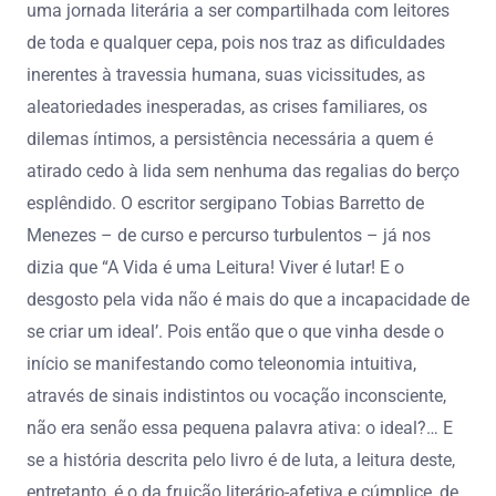
uma jornada literária a ser compartilhada com leitores
de toda e qualquer cepa, pois nos traz as dificuldades
inerentes à travessia humana, suas vicissitudes, as
aleatoriedades inesperadas, as crises familiares, os
dilemas íntimos, a persistência necessária a quem é
atirado cedo à lida sem nenhuma das regalias do berço
esplêndido. O escritor sergipano Tobias Barretto de
Menezes – de curso e percurso turbulentos – já nos
dizia que “A Vida é uma Leitura! Viver é lutar! E o
desgosto pela vida não é mais do que a incapacidade de
se criar um ideal’. Pois então que o que vinha desde o
início se manifestando como teleonomia intuitiva,
através de sinais indistintos ou vocação inconsciente,
não era senão essa pequena palavra ativa: o ideal?… E
se a história descrita pelo livro é de luta, a leitura deste,
entretanto, é o da fruição literário-afetiva e cúmplice, de