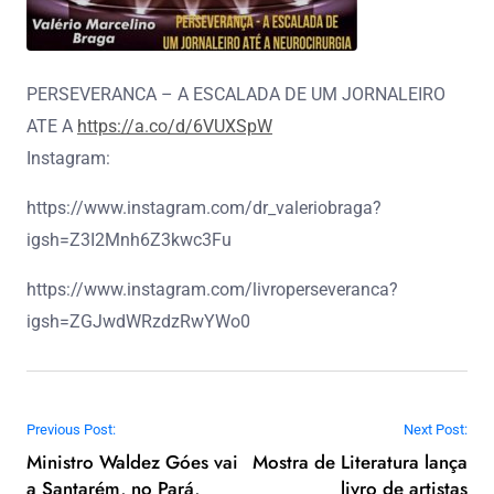
PERSEVERANCA – A ESCALADA DE UM JORNALEIRO
ATE A
https://a.co/d/6VUXSpW
Instagram:
https://www.instagram.com/dr_valeriobraga?
igsh=Z3I2Mnh6Z3kwc3Fu
https://www.instagram.com/livroperseveranca?
igsh=ZGJwdWRzdzRwYWo0
Navegação de Post
Previous Post:
Next Post:
Ministro Waldez Góes vai
Mostra de Literatura lança
a Santarém, no Pará,
livro de artistas