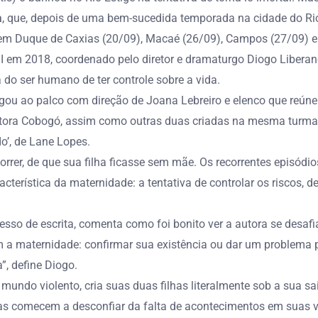
a
, que, depois de uma bem-sucedida temporada na cidade do Rio 
em Duque de Caxias (20/09), Macaé (26/09), Campos (27/09) e I
I em 2018, coordenado pelo diretor e dramaturgo Diogo Liberan
 do ser humano de ter controle sobre a vida.
gou ao palco com direção de Joana Lebreiro e elenco que reúne 
itora Cobogó, assim como outras duas criadas na mesma turma do
o’, de Lane Lopes.
rer, de que sua filha ficasse sem mãe. Os recorrentes episódio
cterística da maternidade: a tentativa de controlar os riscos, de
so de escrita, comenta como foi bonito ver a autora se desaf
m a maternidade: confirmar sua existência ou dar um problema
”, define Diogo.
do violento, cria suas duas filhas literalmente sob a sua saia.
ças comecem a desconfiar da falta de acontecimentos em suas v