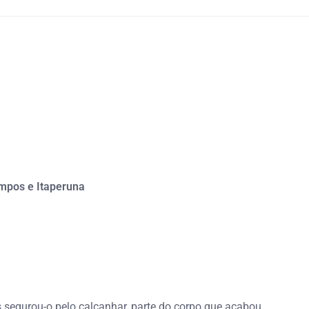
ampos e Itaperuna
s segurou-o pelo calcanhar, parte do corpo que acabou