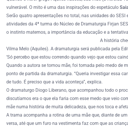
vulnerável. O mito é uma das inspirações do espetáculo
Sai
Serão quatro apresentações no total, nas unidades do SESI 
atividades da 4ª turma do Núcleo de Dramaturgia Firjan SES
o instinto maternos, a importância da educação e a tentativa
A história che
Vilma Melo (Aquiles). A dramaturgia será publicada pela Ed
‘Só percebo que estou correndo quando vejo que estou caind
Quando a autora se tornou mãe, foi tomada pelo medo de mor
ponto de partida da dramaturgia. “Queria investigar essa cara
de tudo. É preciso que a vida aconteça”, explica.
O dramaturgo Diogo Liberano, que acompanhou todo o proces
discutíamos era o que ela faria com esse medo que veio co
mãe numa história de muita delicadeza, que nos toca e afeta
A trama acompanha a rotina de uma mãe que, diante de um mun
versa, até que um furo na vestimenta faz com que as crian