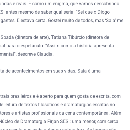
ofundas e reais. É como um enigma, que vamos descobrindo
SESI antes mesmo de saber qual seria. “Sei que o Diogo
antes. E estava certa. Gostei muito de todos, mas ‘Saia’ me
Spada (diretora de arte), Tatiana Tibúrcio (diretora de
nal para o espetáculo. “Assim como a história apresenta
mental”, descreve Claudia.
lta de acontecimentos em suas vidas. Saia é uma
rais brasileiros e é aberto para quem gosta de escrita, com
 leitura de textos filosóficos e dramaturgias escritas no
autores e artistas profissionais da cena contemporânea. Além
 Núcleo de Dramaturgia Firjan SESI: uma menor, com cerca
 de escrita que cada autor ou autora traz. As turmas são