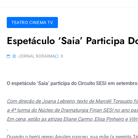
TEATRO CINEMA TV
Espetáculo ‘Saia’ Participa 
JORNAL RORAIMA
0
O espetáculo ‘Saia’ participa do Circuito SESI em setemb
Com direção de Joana Lebreiro, texto de Marcéli Torquato foi
a 4ª turma do Núcleo de Dramaturgia Firjan SESI no ano pa
Em cena, estão as atrizes Eliane Carmo, Elisa Pinheiro e Vi
Quando o herói grego Aquiles nasceu, sua mãe (a nereida Tét