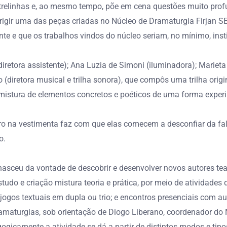
ntrelinhas e, ao mesmo tempo, põe em cena questões muito pr
 dirigir uma das peças criadas no Núcleo de Dramaturgia Firjan 
 e que os trabalhos vindos do núcleo seriam, no mínimo, instig
diretora assistente); Ana Luzia de Simoni (iluminadora); Marieta 
(diretora musical e trilha sonora), que compôs uma trilha origi
 mistura de elementos concretos e poéticos de uma forma experi
ro na vestimenta faz com que elas comecem a desconfiar da fa
o.
asceu da vontade de descobrir e desenvolver novos autores teat
o e criação mistura teoria e prática, por meio de atividades de
e jogos textuais em dupla ou trio; e encontros presenciais com 
amaturgias, sob orientação de Diogo Liberano, coordenador do
gicamente a atividade se dá a partir de distintos modos e tipos