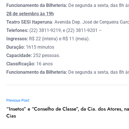
Funcionamento da Bilheteria:
De segunda a sexta, das 8h às
28 de setembro às 19h
Teatro SESI Itaperuna
: Avenida Dep. José de Cerqueira Garc
Telefones:
(22) 3811-9219, e (22) 3811-9201 –
Ingressos:
R$ 22 (inteira) e R$ 11 (meia).
Duração:
1h15 minutos
Capacidade:
252 pessoas.
Classificação:
16 anos
Funcionamento da Bilheteria:
De segunda a sexta, das 8h às
Navegação de Post
Previous Post:
“Insetos” e “Conselho de Classe”, da Cia. dos Atores,
Cias