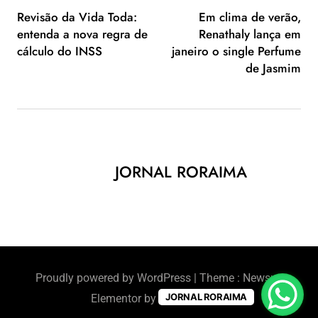
Revisão da Vida Toda:
Em clima de verão,
entenda a nova regra de
Renathaly lança em
cálculo do INSS
janeiro o single Perfume
de Jasmim
JORNAL RORAIMA
Proudly powered by WordPress
|
Theme : Newsus
JORNAL RORAIMA
Elementor by
BlazeThemes