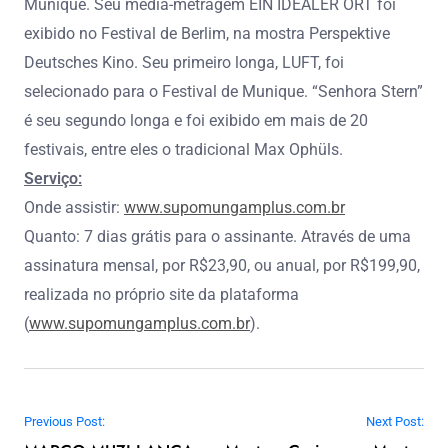
Munique. Seu média-metragem EIN IDEALER ORT foi
exibido no Festival de Berlim, na mostra Perspektive
Deutsches Kino. Seu primeiro longa, LUFT, foi
selecionado para o Festival de Munique. “Senhora Stern”
é seu segundo longa e foi exibido em mais de 20
festivais, entre eles o tradicional Max Ophüls.
Serviço:
Onde assistir:
www.supomungamplus.com.br
Quanto: 7 dias grátis para o assinante. Através de uma
assinatura mensal, por R$23,90, ou anual, por R$199,90,
realizada no próprio site da plataforma
(
www.supomungamplus.com.br
).
Navegação de Post
Previous Post:
Next Post: