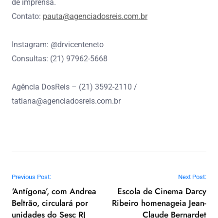
de imprensa.
Contato:
pauta@agenciadosreis.com.br
Instagram: @drvicenteneto
Consultas: (21) 97962-5668
Agência DosReis – (21) 3592-2110 /
tatiana@agenciadosreis.com.br
Navegação de Post
Previous Post:
Next Post:
‘Antígona’, com Andrea
Escola de Cinema Darcy
Beltrão, circulará por
Ribeiro homenageia Jean-
unidades do Sesc RJ
Claude Bernardet