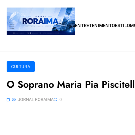
Skip to content
ENTRETENIMENTO
ESTILO
M
CULTURA
O Soprano Maria Pia Piscitel
JORNAL RORAIMA
0