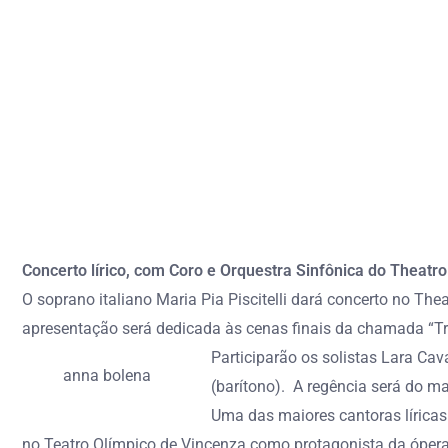
Concerto lírico, com Coro e Orquestra Sinfônica do Theatro
O soprano italiano Maria Pia Piscitelli dará concerto no Th
apresentação será dedicada às cenas finais da chamada “Tri
Participarão os solistas Lara Cav
anna bolena
(barítono). A regência será do ma
Uma das maiores cantoras líricas 
no Teatro Olímpico de Vincenza como protagonista da ópera “