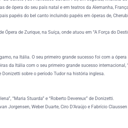
s de ópera do seu país natal e em teatros da Alemanha, França,
ipais papéis do bel canto incluindo papéis em óperas de, Cherubi
 de Ópera de Zurique, na Suíça, onde atuou em “A Força do Destin
mo, na Itália. O seu primeiro grande sucesso foi com a ópera 
iras da Itália com o seu primeiro grande sucesso internacional,
 Donizetti sobre o período Tudor na história inglesa.
ena”, “Maria Stuarda” e “Roberto Devereux” de Donizetti.
Ivan Jorgensen, Weber Duarte, Ciro D’Araújo e Fabrício Claussen