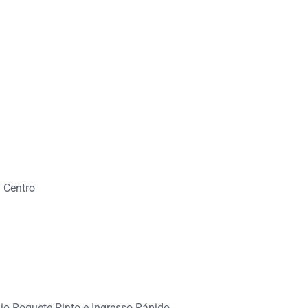
– Centro
dio Roquete Pinto e Ingresso Rápido