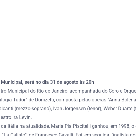
 Municipal, será no dia 31 de agosto às 20h
eatro Municipal do Rio de Janeiro, acompanhada do Coro e Orque
logia Tudor” de Donizetti, composta pelas óperas “Anna Bolena”
alcanti (mezzo-soprano), Ivan Jorgensen (tenor), Weber Duarte (t
estro Ira Levin.
da Itália na atualidade, Maria Pia Piscitelli ganhou, em 1998, o
La Calisto”, de Francesco Cavalli. Foi, em seguida, finalista d