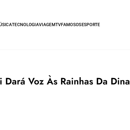
ÚSICA
TECNOLOGIA
VIAGEM
TV
FAMOSOS
ESPORTE
li Dará Voz Às Rainhas Da Dina