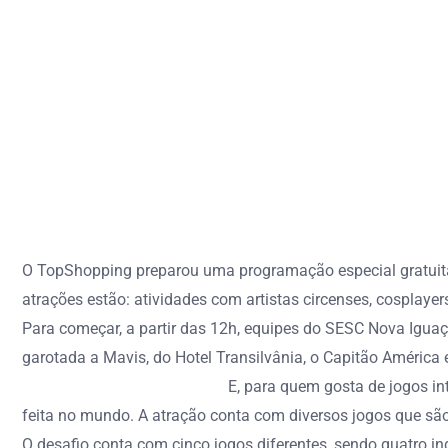
O TopShopping preparou uma programação especial gratuita p
atrações estão: atividades com artistas circenses, cosplayers
Para começar, a partir das 12h, equipes do SESC Nova Iguaçu
garotada a Mavis, do Hotel Transilvânia, o Capitão América e 
E, para quem gosta de jogos int
feita no mundo. A atração conta com diversos jogos que sã
O desafio conta com cinco jogos diferentes, sendo quatro ind