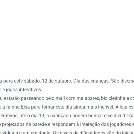
ara este sábado, 12 de outubro, Dia das crianças. São diversas
 e jogos interativos.
 estarão passeando pelo mall com malabares, bicicletinha e con
a rainha Elsa para tornar este dia ainda mais incrível. A loja es
erativos, até o dia 13, a criançada poderá brincar e se diverti
o projetados na parede e respondem à interação dos jogadores 
ividuais e um em dupla. Os níveis de dificuldades vão do inicia