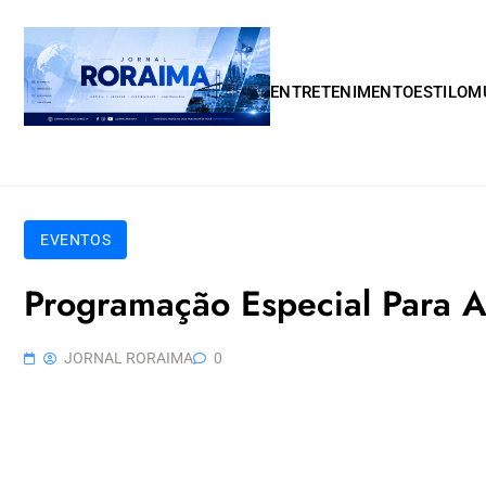
Skip to content
ENTRETENIMENTO
ESTILO
M
EVENTOS
Programação Especial Para 
JORNAL RORAIMA
0