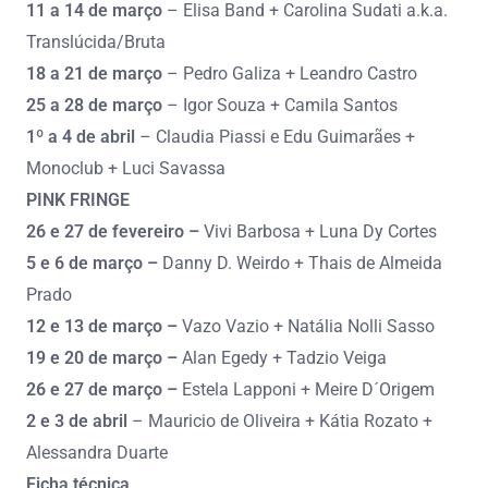
11 a 14 de março
– Elisa Band + Carolina Sudati a.k.a.
Translúcida/Bruta
18 a 21 de março
– Pedro Galiza + Leandro Castro
25 a 28 de março
– Igor Souza + Camila Santos
1º a 4 de abril
– Claudia Piassi e Edu Guimarães +
Monoclub + Luci Savassa
PINK FRINGE
26 e 27 de fevereiro –
Vivi Barbosa + Luna Dy Cortes
5 e 6 de março –
Danny D. Weirdo + Thais de Almeida
Prado
12 e 13 de março –
Vazo Vazio + Natália Nolli Sasso
19 e 20 de março –
Alan Egedy + Tadzio Veiga
26 e 27 de março –
Estela Lapponi + Meire D´Origem
2 e 3 de abril
– Mauricio de Oliveira + Kátia Rozato +
Alessandra Duarte
Ficha técnica