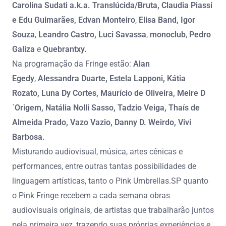
Carolina Sudati a.k.a. Translúcida/Bruta, Claudia Piassi
e Edu Guimarães, Edvan Monteiro
,
Elisa Band, Igor
Souza
,
Leandro Castro, Luci Savassa
,
monoclub
,
Pedro
Galiza
e
Quebrantxy.
Na programação da Fringe estão:
Alan
Egedy
,
Alessandra Duarte, Estela Lapponi, Kátia
Rozato, Luna Dy Cortes, Maurício de Oliveira, Meire D
´Origem, Natália Nolli Sasso, Tadzio Veiga, Thaís de
Almeida Prado, Vazo Vazio, Danny D. Weirdo,
Vivi
Barbosa.
Misturando audiovisual, música, artes cênicas e
performances, entre outras tantas possibilidades de
linguagem artísticas, tanto o Pink Umbrellas.SP quanto
o Pink Fringe recebem a cada semana obras
audiovisuais originais, de artistas que trabalharão juntos
pela primeira vez, trazendo suas próprias experiências e