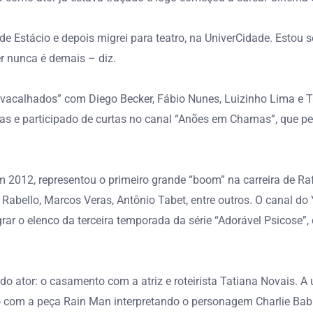
de Estácio e depois migrei para teatro, na UniverCidade. Estou
r nunca é demais – diz.
vacalhados” com Diego Becker, Fábio Nunes, Luizinho Lima e Ta
eças e participado de curtas no canal “Anões em Chamas”, que pe
 em 2012, representou o primeiro grande “boom” na carreira de R
lia Rabello, Marcos Veras, Antônio Tabet, entre outros. O canal 
rar o elenco da terceira temporada da série “Adorável Psicose”,
 ator: o casamento com a atriz e roteirista Tatiana Novais. A u
ro com a peça Rain Man interpretando o personagem Charlie Babb