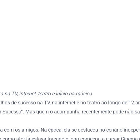
 na TV, internet, teatro e início na música
hos de sucesso na TV, na internet e no teatro ao longo de 12 a
m Sucesso”. Mas quem o acompanha recentemente pode não saber
a com os amigos. Na época, ela se destacou no cenário indepe
como ator já estava traçado e logo começou a cursar Cinema e