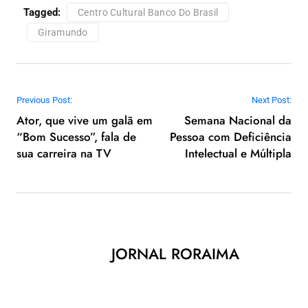
Tagged:
Centro Cultural Banco Do Brasil
Giramundo
Navegação de Post
Previous Post:
Next Post:
Ator, que vive um galã em
Semana Nacional da
“Bom Sucesso”, fala de
Pessoa com Deficiência
sua carreira na TV
Intelectual e Múltipla
JORNAL RORAIMA