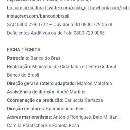
bb.com.br/cultura
|
twitter.com/ccbb_rj
|
facebook.com/ccbb
instagram.com/bancodobrasil
SAC 0800 729 0722 – Ouvidoria BB 0800 729 5678
Deficientes Auditivos ou de Fala 0800 729 0088
FICHA TÉCNICA
:
Patrocínio:
Banco do Brasil
Realização:
Ministério da Cidadania e Centro Cultural
Banco do Brasil
Direção geral e roteiro adaptado:
Marcos Malafaia
A
ssistência de direção:
André Martins
Coordenação de produção:
Carluccia Carrazza
Direção de atores:
Epaminondas Reis
Atores marionetistas:
Antônio Rodrigues, Beto Militani,
Camila Polatscheck e Fabíola Rosa