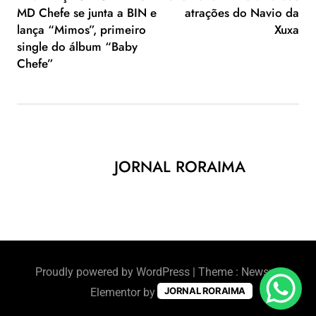
MD Chefe se junta a BIN e
atrações do Navio da
lança “Mimos”, primeiro
Xuxa
single do álbum “Baby
Chefe”
JORNAL RORAIMA
Proudly powered by WordPress
|
Theme : Newsus
JORNAL RORAIMA
Elementor by
BlazeThemes