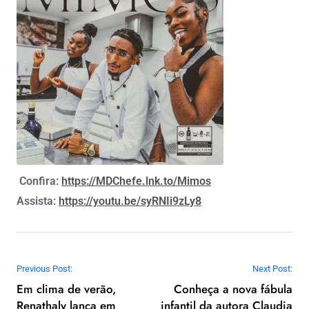
Confira:
https://MDChefe.lnk.to/Mimos
Assista:
https://youtu.be/syRNIi9zLy8
Navegação de Post
Previous Post:
Next Post:
Em clima de verão,
Conheça a nova fábula
Renathaly lança em
infantil da autora Claudia