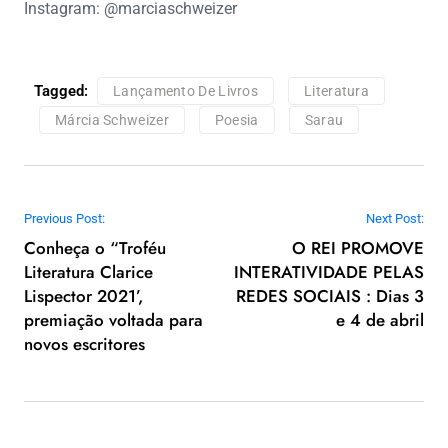
Instagram: @marciaschweizer
Tagged:
Lançamento De Livros
Literatura
Márcia Schweizer
Poesia
Sarau
Navegação de Post
Previous Post:
Next Post:
Conheça o “Troféu
O REI PROMOVE
Literatura Clarice
INTERATIVIDADE PELAS
Lispector 2021’,
REDES SOCIAIS : Dias 3
premiação voltada para
e 4 de abril
novos escritores